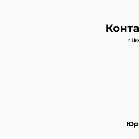
Конт
г. Ни
Юр