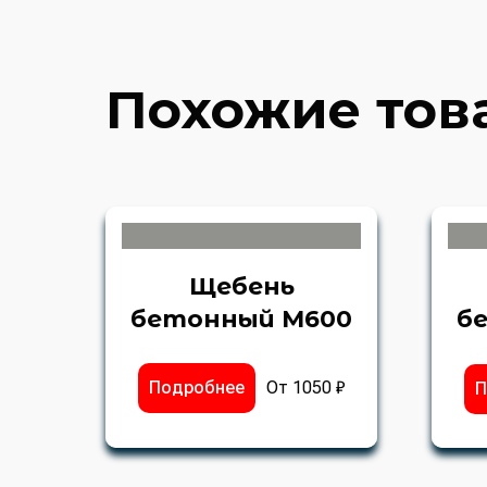
Похожие тов
Щебень
бетонный М600
б
Подробнее
От 1050 ₽
П