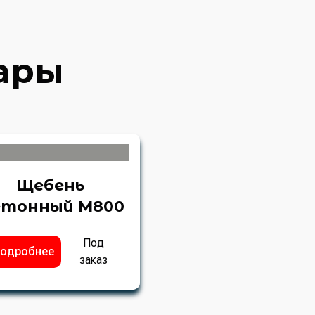
ары
Щебень
етонный М800
Под
одробнее
заказ