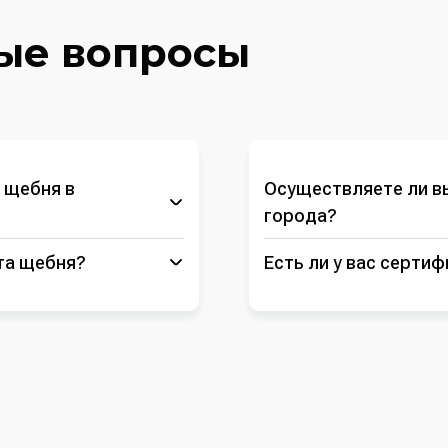
ые вопросы
 щебня в
Осуществляете ли вы
города?
та щебня?
Есть ли у вас серти