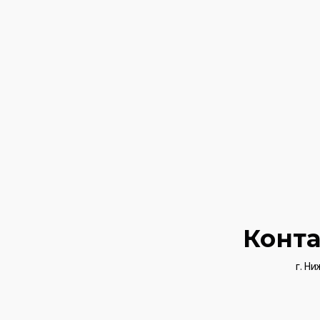
Конт
г. Ни